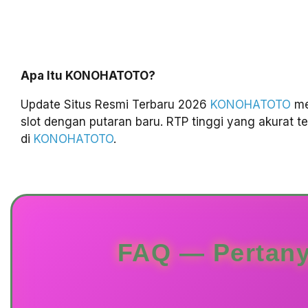
Apa Itu KONOHATOTO?
Update Situs Resmi Terbaru 2026
KONOHATOTO
me
slot dengan putaran baru. RTP tinggi yang akurat te
di
KONOHATOTO
.
FAQ — Pertan