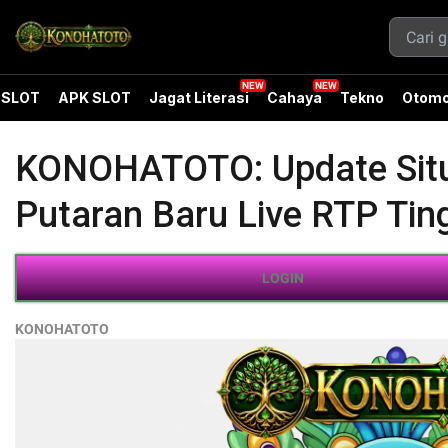
SLOT
APK SLOT
Jagat Literasi
Cahaya
Tekno
Otomo
KONOHATOTO: Update Situ
Putaran Baru Live RTP Tin
LOGIN
KONOHATOTO