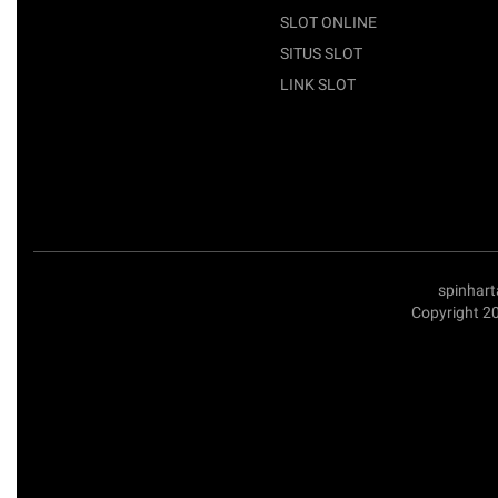
SLOT ONLINE
SITUS SLOT
LINK SLOT
spinhart
Copyright 2